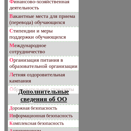
Финансово-хозяйственная
деятельность
Вакантные места для приема
(перевода) обучающихся
Стипендии и меры
поддержки обучающихся
Международное
сотрудничество
Организация питания в
образовательной организации
Летняя оздоровительная
кампания
Образовательные стандарты
Дополнительные
сведения об ОО
Дорожная безопасность
Информационная безопасность
Комплексная безопасность
Антитерроризм