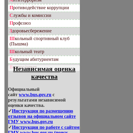
Противодействие коррупции
Службы и комиссии
Профсоюз
Здоровьесбережение
Школьный спортивный клуб
(Пышма)
Школьный театр
Будущим абитуриентам
Вопрос/ответ
Независимая оценка
качества
Официальный
сайт
www.bus.gov.ru
с
результатами независимой
оценки качества.
✓
Инструкция по размещению
отзывов на официальном сайте
ГМУ www.bus.gov.ru
✓
Инструкция по работе с сайтом
ГМУ www.bus.gov.ru (поиск