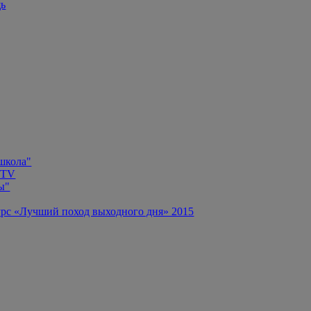
щь
 школа"
 TV
ы"
рс «Лучший поход выходного дня» 2015