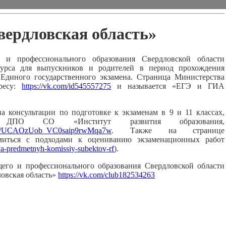
ердловская область»
рофессионального образования Свердловской области
сурса для выпускников и родителей в период прохождения
 Единого государственного экзамена. Страница Министерства
ресу:
https://vk.com/id545557275
и называется «ЕГЭ и ГИА
консультации по подготовке к экзаменам в 9 и 11 классах,
 ДПО СО «Институт развития образования,
nnel/UCAOzUob_VC0saip9rwMqa7w
. Также на странице
миться с подходами к оцениванию экзаменационных работ
lya-predmetnyh-komissiy-subektov-rf
).
о и профессионального образования Свердловской области
овская область»
https://vk.com/club182534263