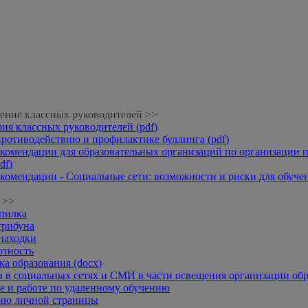
ение классных руководителей >>
рия классных руководителей (pdf)
противодействию и профилактике буллинга (pdf)
комендации для образовательных организаций по организации п
df)
комендации - Социальные сети: возможности и риски для обучени
 >>
опилка
трибуна
находки
отность
а образования (docx)
 в социальных сетях и СМИ в части освещения организации обр
 и работе по удаленному обучению
нию личной страницы