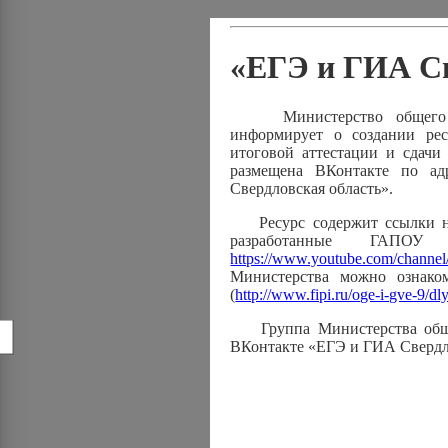
«ЕГЭ и ГИА Св
Министерство общего и п
информирует о создании ре
итоговой аттестации и сдачи
размещена ВКонтакте по ад
Свердловская область».
Ресурс содержит ссылки на 
разработанные ГАПОУ
https://www.youtube.com/cha
Министерства можно ознако
(
http://www.fipi.ru/oge-i-gve-9/d
Группа Министерства общег
!
ВКонтакте «ЕГЭ и ГИА Свердл