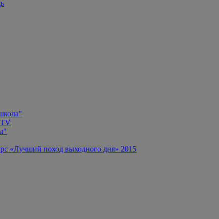
щь
 школа"
 TV
ы"
рс «Лучший поход выходного дня» 2015