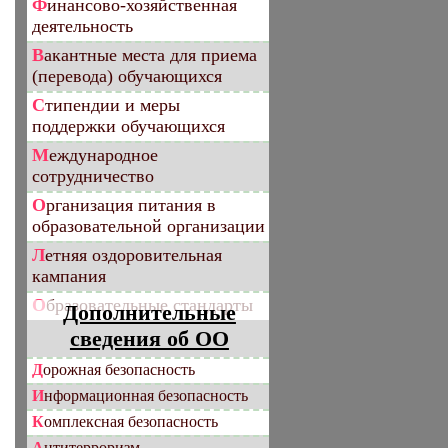
Финансово-хозяйственная
деятельность
Вакантные места для приема
(перевода) обучающихся
Стипендии и меры
поддержки обучающихся
Международное
сотрудничество
Организация питания в
образовательной организации
Летняя оздоровительная
кампания
Образовательные стандарты
Дополнительные
сведения об ОО
Дорожная безопасность
Информационная безопасность
Комплексная безопасность
Антитерроризм