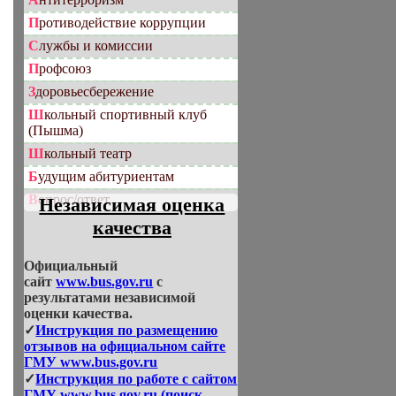
Противодействие коррупции
Службы и комиссии
Профсоюз
Здоровьесбережение
Школьный спортивный клуб
(Пышма)
Школьный театр
Будущим абитуриентам
Вопрос/ответ
Независимая оценка
качества
Официальный
сайт
www.bus.gov.ru
с
результатами независимой
оценки качества.
✓
Инструкция по размещению
отзывов на официальном сайте
ГМУ www.bus.gov.ru
✓
Инструкция по работе с сайтом
ГМУ www.bus.gov.ru (поиск