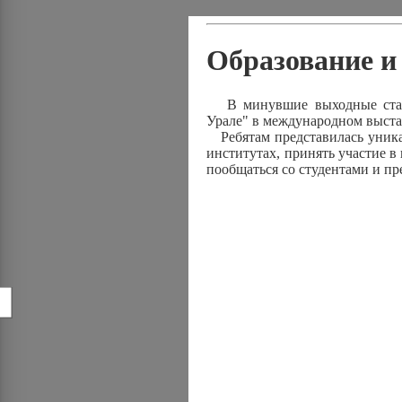
Образование и
В минувшие выходные старш
Урале" в международном выст
Ребятам представилась уникал
институтах, принять участие в
пообщаться со студентами и п
!