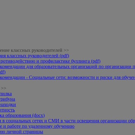
ение классных руководителей >>
рия классных руководителей (pdf)
противодействию и профилактике буллинга (pdf)
комендации для образовательных организаций по организации п
df)
комендации - Социальные сети: возможности и риски для обучени
 >>
опилка
трибуна
находки
отность
а образования (docx)
 в социальных сетях и СМИ в части освещения организации обр
 и работе по удаленному обучению
нию личной страницы