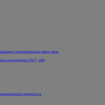
равового просвещения в сфере прав
я и воспитания (2017, pdf)
азовательного процесса в