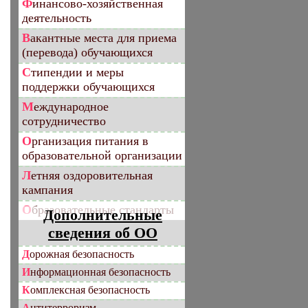
Финансово-хозяйственная
деятельность
Вакантные места для приема
(перевода) обучающихся
Стипендии и меры
поддержки обучающихся
Международное
сотрудничество
Организация питания в
образовательной организации
Летняя оздоровительная
кампания
Образовательные стандарты
Дополнительные
сведения об ОО
Дорожная безопасность
Информационная безопасность
Комплексная безопасность
Антитерроризм