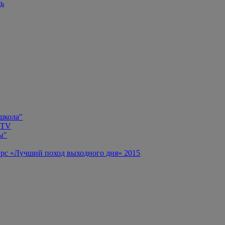
щь
 школа"
 TV
ы"
рс «Лучший поход выходного дня» 2015