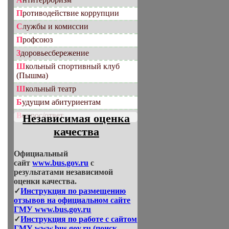
Противодействие коррупции
Службы и комиссии
Профсоюз
Здоровьесбережение
Школьный спортивный клуб
(Пышма)
Школьный театр
Будущим абитуриентам
Вопрос/ответ
Независимая оценка
качества
Официальный
сайт
www.bus.gov.ru
с
результатами независимой
оценки качества.
✓
Инструкция по размещению
отзывов на официальном сайте
ГМУ www.bus.gov.ru
✓
Инструкция по работе с сайтом
ГМУ www.bus.gov.ru (поиск