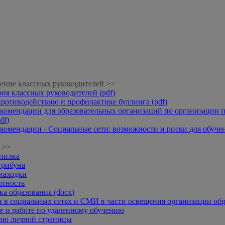
ение классных руководителей >>
рия классных руководителей (pdf)
противодействию и профилактике буллинга (pdf)
комендации для образовательных организаций по организации п
df)
комендации - Социальные сети: возможности и риски для обучени
 >>
опилка
трибуна
находки
отность
а образования (docx)
 в социальных сетях и СМИ в части освещения организации обр
 и работе по удаленному обучению
нию личной страницы