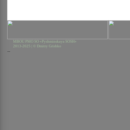
MBOU PMO SO «Pyshminskaya SOSH»
2013-2025 | © Dmitry Grishko
--