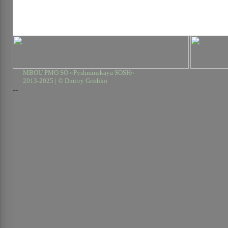
MBOU PMO SO «Pyshminskaya SOSH»
2013-2025 | © Dmitry Grishko
--