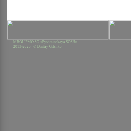
MBOU PMO SO «Pyshminskaya SOSH»
2013-2025 | © Dmitry Grishko
--