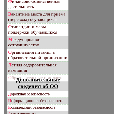
Финансово-хозяйственная
деятельность
Вакантные места для приема
(перевода) обучающихся
Стипендии и меры
поддержки обучающихся
Международное
сотрудничество
Организация питания в
образовательной организации
Летняя оздоровительная
кампания
Образовательные стандарты
Дополнительные
сведения об ОО
Дорожная безопасность
Информационная безопасность
Комплексная безопасность
Антитерроризм