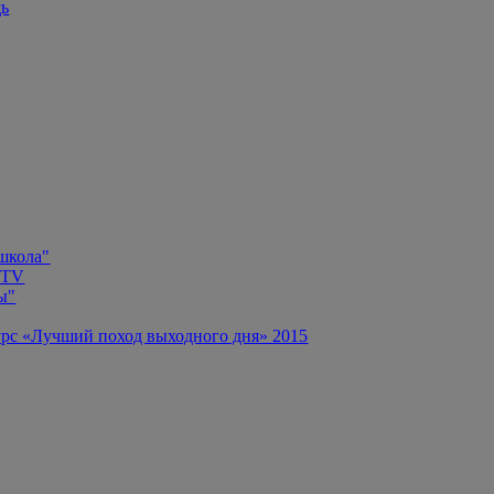
щь
 школа"
 TV
ы"
рс «Лучший поход выходного дня» 2015