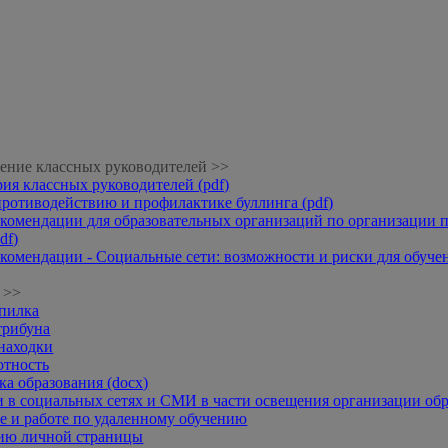
ение классных руководителей >>
рия классных руководителей (pdf)
противодействию и профилактике буллинга (pdf)
комендации для образовательных организаций по организации п
df)
комендации - Социальные сети: возможности и риски для обучени
 >>
опилка
трибуна
находки
отность
а образования (docx)
 в социальных сетях и СМИ в части освещения организации обр
 и работе по удаленному обучению
нию личной страницы