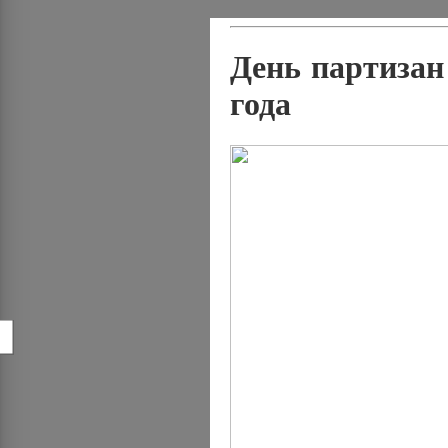
День партизан
года
!