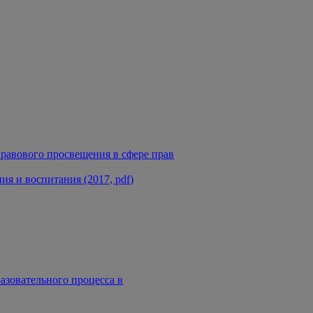
равового просвещения в сфере прав
я и воспитания (2017, pdf)
азовательного процесса в