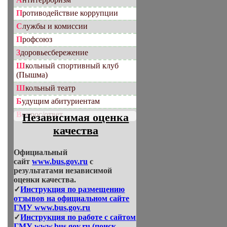
Противодействие коррупции
Службы и комиссии
Профсоюз
Здоровьесбережение
Школьный спортивный клуб
(Пышма)
Школьный театр
Будущим абитуриентам
Вопрос/ответ
Независимая оценка
качества
Официальный
сайт
www.bus.gov.ru
с
результатами независимой
оценки качества.
✓
Инструкция по размещению
отзывов на официальном сайте
ГМУ www.bus.gov.ru
✓
Инструкция по работе с сайтом
ГМУ www.bus.gov.ru (поиск