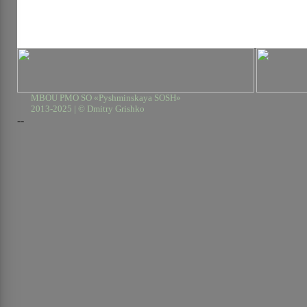
MBOU PMO SO «Pyshminskaya SOSH»
2013-2025 | © Dmitry Grishko
--