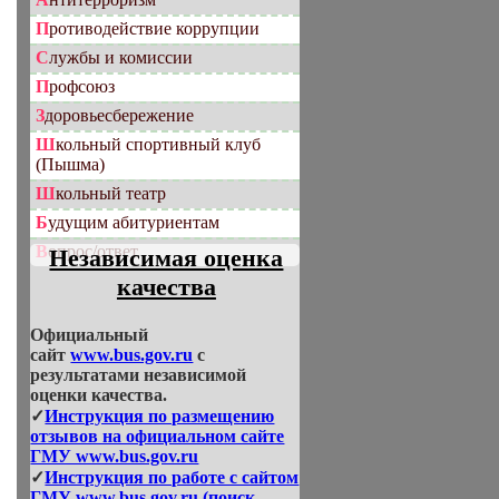
Противодействие коррупции
Службы и комиссии
Профсоюз
Здоровьесбережение
Школьный спортивный клуб
(Пышма)
Школьный театр
Будущим абитуриентам
Вопрос/ответ
Независимая оценка
качества
Официальный
сайт
www.bus.gov.ru
с
результатами независимой
оценки качества.
✓
Инструкция по размещению
отзывов на официальном сайте
ГМУ www.bus.gov.ru
✓
Инструкция по работе с сайтом
ГМУ www.bus.gov.ru (поиск