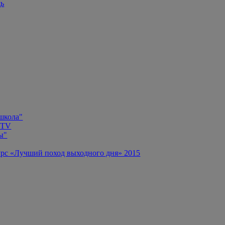
щь
 школа"
 TV
ы"
рс «Лучший поход выходного дня» 2015