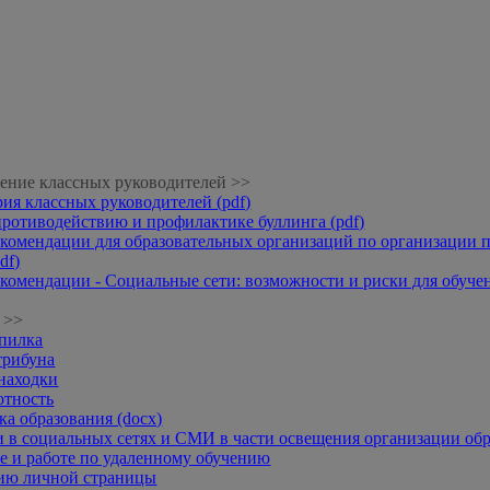
ение классных руководителей >>
рия классных руководителей (pdf)
противодействию и профилактике буллинга (pdf)
комендации для образовательных организаций по организации п
df)
комендации - Социальные сети: возможности и риски для обучени
 >>
опилка
трибуна
находки
отность
а образования (docx)
 в социальных сетях и СМИ в части освещения организации обр
 и работе по удаленному обучению
нию личной страницы