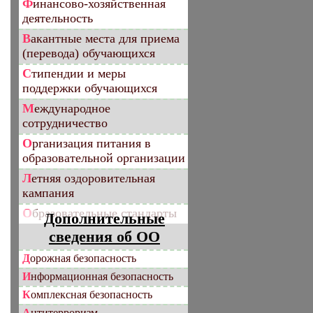
Финансово-хозяйственная
деятельность
Вакантные места для приема
(перевода) обучающихся
Стипендии и меры
поддержки обучающихся
Международное
сотрудничество
Организация питания в
образовательной организации
Летняя оздоровительная
кампания
Образовательные стандарты
Дополнительные
сведения об ОО
Дорожная безопасность
Информационная безопасность
Комплексная безопасность
Антитерроризм