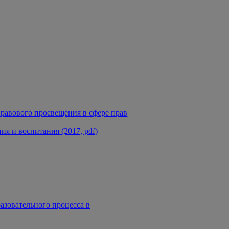
равового просвещения в сфере прав
я и воспитания (2017, pdf)
азовательного процесса в