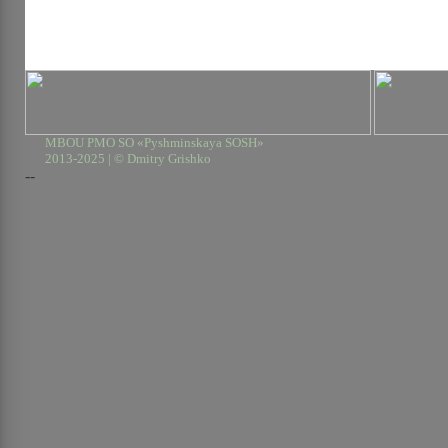
MBOU PMO SO «Pyshminskaya SOSH»
2013-2025 | © Dmitry Grishko
--