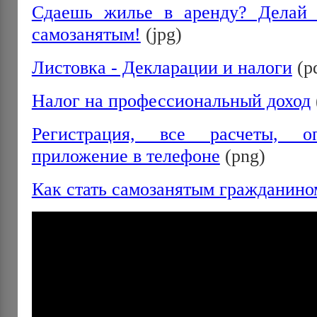
Сдаешь жилье в аренду? Делай 
самозанятым!
(jpg)
Листовка - Декларации и налоги
(p
Налог на профессиональный доход
Регистрация, все расчеты, о
приложение в телефоне
(png)
Как стать самозанятым гражданино