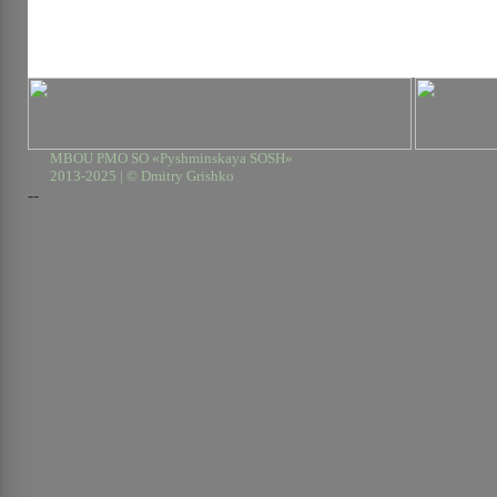
MBOU PMO SO «Pyshminskaya SOSH»
2013-2025 | © Dmitry Grishko
--