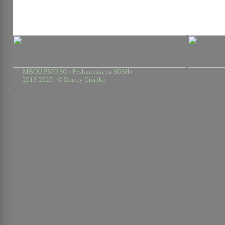
MBOU PMO SO «Pyshminskaya SOSH»
2013-2025 | © Dmitry Grishko
--