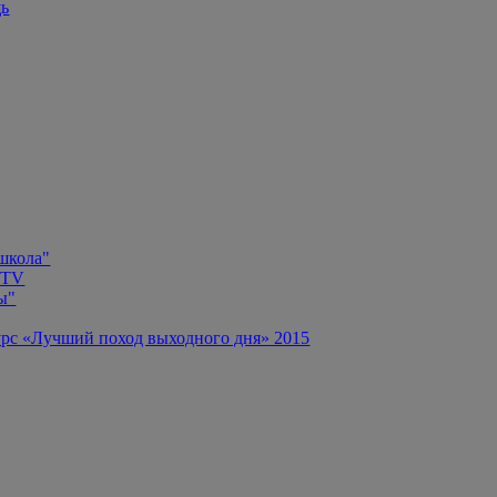
щь
 школа"
 TV
ы"
рс «Лучший поход выходного дня» 2015