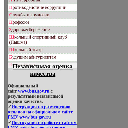
Противодействие коррупции
Службы и комиссии
Профсоюз
Здоровьесбережение
Школьный спортивный клуб
(Пышма)
Школьный театр
Будущим абитуриентам
Вопрос/ответ
Независимая оценка
качества
Официальный
сайт
www.bus.gov.ru
с
результатами независимой
оценки качества.
✓
Инструкция по размещению
отзывов на официальном сайте
ГМУ www.bus.gov.ru
✓
Инструкция по работе с сайтом
ГМУ www.bus.gov.ru (поиск