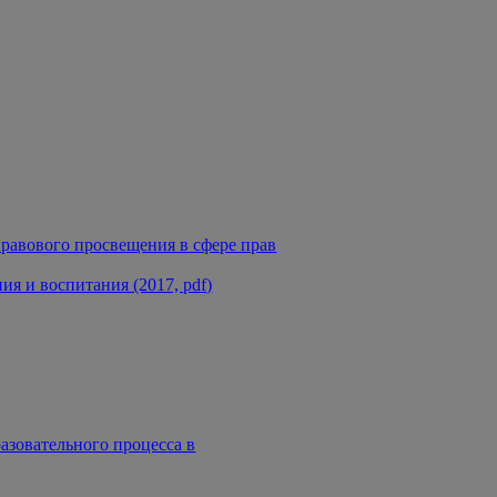
равового просвещения в сфере прав
я и воспитания (2017, pdf)
азовательного процесса в