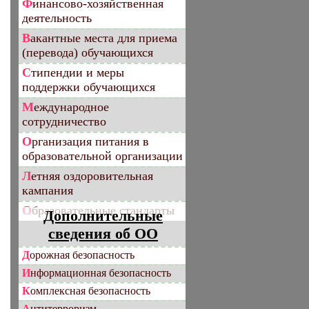
Финансово-хозяйственная
деятельность
Вакантные места для приема
(перевода) обучающихся
Стипендии и меры
поддержки обучающихся
Международное
сотрудничество
Организация питания в
образовательной организации
Летняя оздоровительная
кампания
Образовательные стандарты
Дополнительные
сведения об ОО
Дорожная безопасность
Информационная безопасность
Комплексная безопасность
Антитерроризм