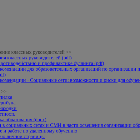
ение классных руководителей >>
рия классных руководителей (pdf)
противодействию и профилактике буллинга (pdf)
комендации для образовательных организаций по организации п
df)
комендации - Социальные сети: возможности и риски для обучени
 >>
опилка
трибуна
находки
отность
а образования (docx)
 в социальных сетях и СМИ в части освещения организации обр
 и работе по удаленному обучению
нию личной страницы