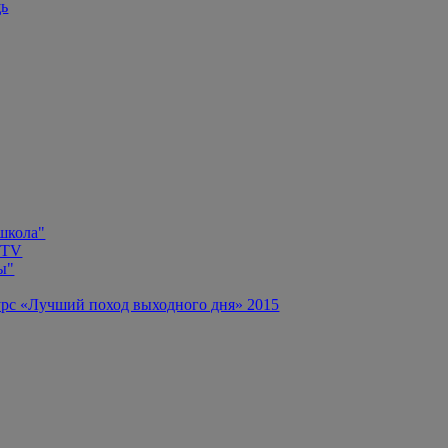
щь
 школа"
 TV
ы"
рс «Лучший поход выходного дня» 2015