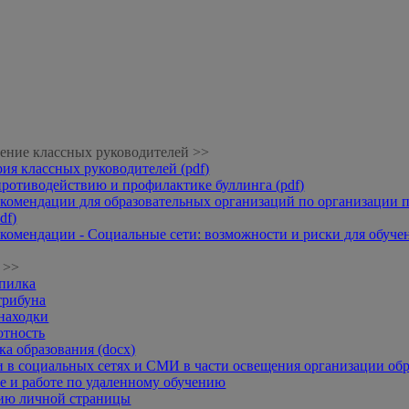
ение классных руководителей >>
рия классных руководителей (pdf)
противодействию и профилактике буллинга (pdf)
комендации для образовательных организаций по организации п
df)
комендации - Социальные сети: возможности и риски для обучени
 >>
опилка
трибуна
находки
отность
а образования (docx)
 в социальных сетях и СМИ в части освещения организации обр
 и работе по удаленному обучению
нию личной страницы