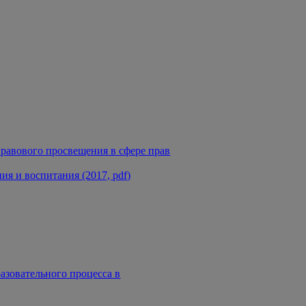
равового просвещения в сфере прав
я и воспитания (2017, pdf)
азовательного процесса в