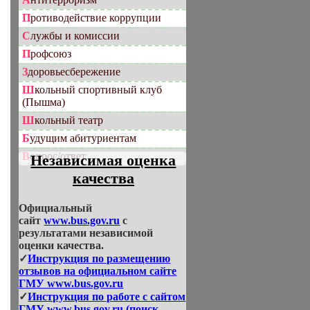
Противодействие коррупции
Службы и комиссии
Профсоюз
Здоровьесбережение
Школьный спортивный клуб
(Пышма)
Школьный театр
Будущим абитуриентам
Вопрос/ответ
Независимая оценка
качества
Официальный
сайт
www.bus.gov.ru
с
результатами независимой
оценки качества.
✓
Инструкция по размещению
отзывов на официальном сайте
ГМУ www.bus.gov.ru
✓
Инструкция по работе с сайтом
ГМУ www.bus.gov.ru (поиск