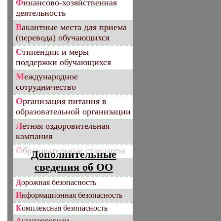
Финансово-хозяйственная
деятельность
Вакантные места для приема
(перевода) обучающихся
Стипендии и меры
поддержки обучающихся
Международное
сотрудничество
Организация питания в
образовательной организации
Летняя оздоровительная
кампания
Образовательные стандарты
Дополнительные
сведения об ОО
Дорожная безопасность
Информационная безопасность
Комплексная безопасность
Антитерроризм