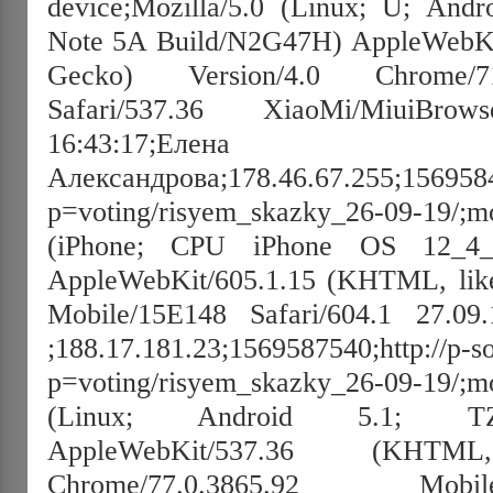
device;Mozilla/5.0 (Linux; U; Andr
Note 5A Build/N2G47H) AppleWebKi
Gecko) Version/4.0 Chrome/71
Safari/537.36 XiaoMi/MiuiBrows
16:43:17;Елена
Александрова;178.46.67.255;15695844
p=voting/risyem_skazky_26-09-19/;mo
(iPhone; CPU iPhone OS 12_
AppleWebKit/605.1.15 (KHTML, like
Mobile/15E148 Safari/604.1 27.09
;188.17.181.23;1569587540;http://p-so
p=voting/risyem_skazky_26-09-19/;mo
(Linux; Android 5.1; TZ
AppleWebKit/537.36 (KHT
Chrome/77.0.3865.92 Mobi