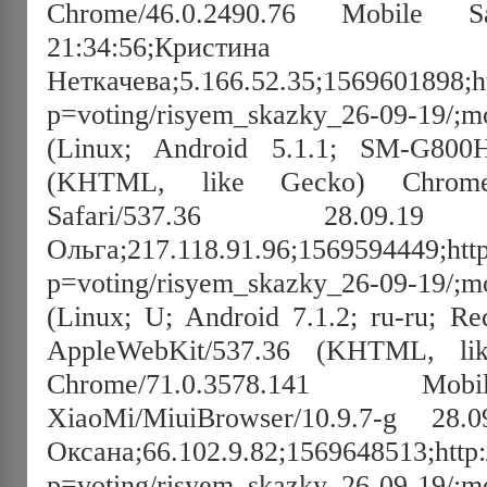
Chrome/46.0.2490.76 Mobile Sa
21:34:56;Кристина
Неткачева;5.166.52.35;1569601898;htt
p=voting/risyem_skazky_26-09-19/;mo
(Linux; Android 5.1.1; SM-G800H
(KHTML, like Gecko) Chrome/7
Safari/537.36 28.09.19 0
Ольга;217.118.91.96;1569594449;http:
p=voting/risyem_skazky_26-09-19/;mo
(Linux; U; Android 7.1.2; ru-ru; 
AppleWebKit/537.36 (KHTML, lik
Chrome/71.0.3578.141 Mob
XiaoMi/MiuiBrowser/10.9.7-g 28.
Оксана;66.102.9.82;1569648513;http:/
p=voting/risyem_skazky_26-09-19/;mo