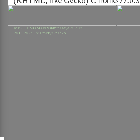
(KHTML, like Gecko) Chrome/77.0.38
MBOU PMO SO «Pyshminskaya SOSH»
2013-2025 | © Dmitry Grishko
--