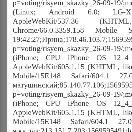
p=voting/risyem_skazky_26-09-19/;mo
(Linux; Android 6.0; LG-X
AppleWebKit/537.36 (KHT
Chrome/66.0.3359.158 Mobile Sa
19:42:27;Ирина;178.46.103.7;15695952
p=voting/risyem_skazky_26-09-19/;mo
(iPhone; CPU iPhone OS 12_
AppleWebKit/605.1.15 (KHTML, like
Mobile/15E148 Safari/604.1 27.0
матушинский;85.140.77.106;156959551
p=voting/risyem_skazky_26-09-19/;mo
(iPhone; CPU iPhone OS 12_
AppleWebKit/605.1.15 (KHTML, like
Mobile/15E148 Safari/604.1 27.0
ярослав;213.151.7.203;1569595491;htt