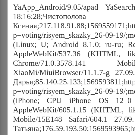
YaApp_Android/9.05/apad YaSearch
18:16:28;Чистополова
Ксения;217.118.91.88;1569559171;http
p=voting/risyem_skazky_26-09-19/;mo
(Linux; U; Android 8.1.0; ru-ru; 
AppleWebKit/537.36 (KHTML, lik
Chrome/71.0.3578.141 Mob
XiaoMi/MiuiBrowser/11.1.7-g 27.09
Дарья;85.140.25.133;1569593811;http:
p=voting/risyem_skazky_26-09-19/;mo
(iPhone; CPU iPhone OS 12_
AppleWebKit/605.1.15 (KHTML, lik
Mobile/15E148 Safari/604.1 27.09
Татьяна;176.59.193.50;1569593965;htt