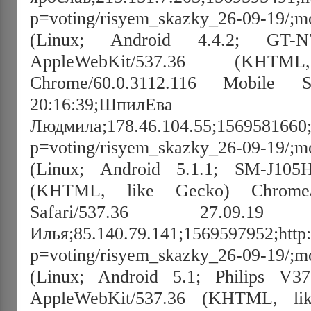
p=voting/risyem_skazky_26-09-19/;mo
(Linux; Android 4.4.2; GT-N
AppleWebKit/537.36 (KHT
Chrome/60.0.3112.116 Mobile Sa
20:16:39;ШпилЕва
Людмила;178.46.104.55;1569581660;ht
p=voting/risyem_skazky_26-09-19/;mo
(Linux; Android 5.1.1; SM-J105H
(KHTML, like Gecko) Chrome/7
Safari/537.36 27.09.19 2
Илья;85.140.79.141;1569597952;http:/
p=voting/risyem_skazky_26-09-19/;mo
(Linux; Android 5.1; Philips V3
AppleWebKit/537.36 (KHTML, lik