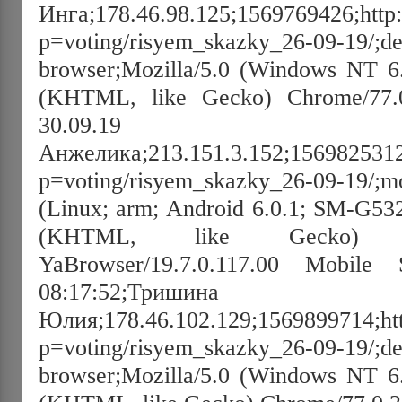
Инга;178.46.98.125;1569769426;http:/
p=voting/risyem_skazky_26-09-19/;de
browser;Mozilla/5.0 (Windows NT 6
(KHTML, like Gecko) Chrome/77.0.
30.09.19 11:36:
Анжелика;213.151.3.152;1569825312;h
p=voting/risyem_skazky_26-09-19/;mo
(Linux; arm; Android 6.0.1; SM-G53
(KHTML, like Gecko) Chro
YaBrowser/19.7.0.117.00 Mobile S
08:17:52;Тришина
Юлия;178.46.102.129;1569899714;http
p=voting/risyem_skazky_26-09-19/;de
browser;Mozilla/5.0 (Windows NT 6