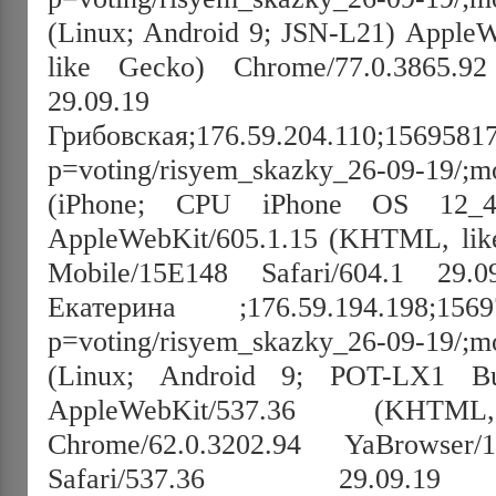
(Linux; Android 9; JSN-L21) Appl
like Gecko) Chrome/77.0.3865.92
29.09.19 16:20:
Грибовская;176.59.204.110;1569581794
p=voting/risyem_skazky_26-09-19/;mo
(iPhone; CPU iPhone OS 12
AppleWebKit/605.1.15 (KHTML, like
Mobile/15E148 Safari/604.1 29.0
Екатерина ;176.59.194.198;1569766
p=voting/risyem_skazky_26-09-19/;mo
(Linux; Android 9; POT-LX1 B
AppleWebKit/537.36 (KHT
Chrome/62.0.3202.94 YaBrowser/1
Safari/537.36 29.09.19 