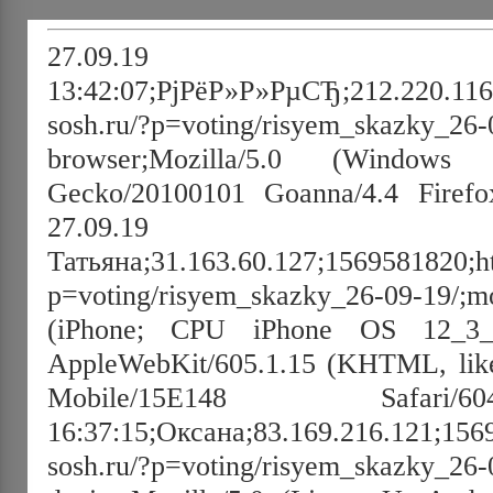
27.09.19
13:42:07;РјРёР»Р»РµСЂ;212.220.116.
sosh.ru/?p=voting/risyem_skazky_26-
browser;Mozilla/5.0 (Window
Gecko/20100101 Goanna/4.4 Firefo
27.09.19 15:57:
Татьяна;31.163.60.127;1569581820;htt
p=voting/risyem_skazky_26-09-19/;mo
(iPhone; CPU iPhone OS 12_
AppleWebKit/605.1.15 (KHTML, like
Mobile/15E148 Safari/
16:37:15;Оксана;83.169.216.121;1569
sosh.ru/?p=voting/risyem_skazky_26-