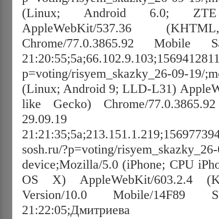
(Linux; Android 6.0; Z
AppleWebKit/537.36 (KHT
Chrome/77.0.3865.92 Mobile Sa
21:20:55;5а;66.102.9.103;1569412811
p=voting/risyem_skazky_26-09-19/;mo
(Linux; Android 9; LLD-L31) Appl
like Gecko) Chrome/77.0.3865.92
29.09.19
21:21:35;5а;213.151.1.219;156977394
sosh.ru/?p=voting/risyem_skazky_26-
device;Mozilla/5.0 (iPhone; CPU iP
OS X) AppleWebKit/603.2.4 (
Version/10.0 Mobile/14F89 Sa
21:22:05;Дмитриева