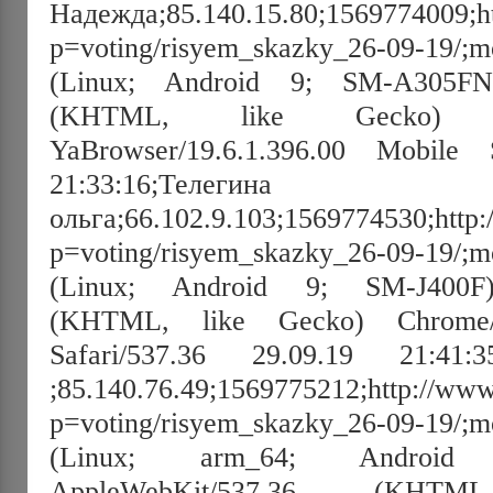
Надежда;85.140.15.80;1569774009;ht
p=voting/risyem_skazky_26-09-19/;mo
(Linux; Android 9; SM-A305FN)
(KHTML, like Gecko) Chro
YaBrowser/19.6.1.396.00 Mobile S
21:33:16;Телегина
ольга;66.102.9.103;1569774530;http:
p=voting/risyem_skazky_26-09-19/;mo
(Linux; Android 9; SM-J400F)
(KHTML, like Gecko) Chrome/7
Safari/537.36 29.09.19 21:41:
;85.140.76.49;1569775212;http://www
p=voting/risyem_skazky_26-09-19/;mo
(Linux; arm_64; Android
AppleWebKit/537.36 (KHT