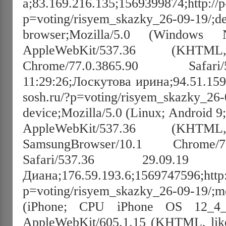
а;83.169.216.135;1569399874;http://p
p=voting/risyem_skazky_26-09-19/;d
browser;Mozilla/5.0 (Windo
AppleWebKit/537.36 (KHT
Chrome/77.0.3865.90 Safar
11:29:26;Лоскутова ирина;94.51.159.
sosh.ru/?p=voting/risyem_skazky_26-
device;Mozilla/5.0 (Linux; Androi
AppleWebKit/537.36 (KHT
SamsungBrowser/10.1 Chrome/
Safari/537.36 29.09.19 14:
Диана;176.59.193.6;1569747596;http:/
p=voting/risyem_skazky_26-09-19/;mo
(iPhone; CPU iPhone OS 12_
AppleWebKit/605.1.15 (KHTML, like