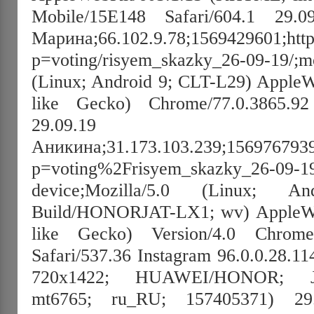
Mobile/15E148 Safari/604.1 29.0
Марина;66.102.9.78;1569429601;http:
p=voting/risyem_skazky_26-09-19/;mo
(Linux; Android 9; CLT-L29) Appl
like Gecko) Chrome/77.0.3865.92
29.09.19 19:4
Аникина;31.173.103.239;1569767939;h
p=voting%2Frisyem_skazky_26-09-1
device;Mozilla/5.0 (Linux; 
Build/HONORJAT-LX1; wv) AppleW
like Gecko) Version/4.0 Chrome/
Safari/537.36 Instagram 96.0.0.28.11
720x1422; HUAWEI/HONOR; 
mt6765; ru_RU; 157405371) 29.