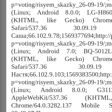
p=voting/risyem_skazky_26-09-19/;mo
(Linux; Android 8.0.0; LG-H860
(KHTML, like Gecko) Chrome/
Safari/537.36 30.09.19 0
Саша;66.102.9.78;1569377694;http://p
p=voting/risyem_skazky_26-09-19/;mo
(Linux; Android 7.0; BQ-5012L
(KHTML, like Gecko) Chrome/
Safari/537.36 30.09.19 
Настя;66.102.9.103;1569383500;http:
p=voting/risyem_skazky_26-09-19/;mo
(Linux; Android 8.0.0; G3112 
AppleWebKit/537.36 (KHT
Chrome/64.0.3282.137 Mobile Sa