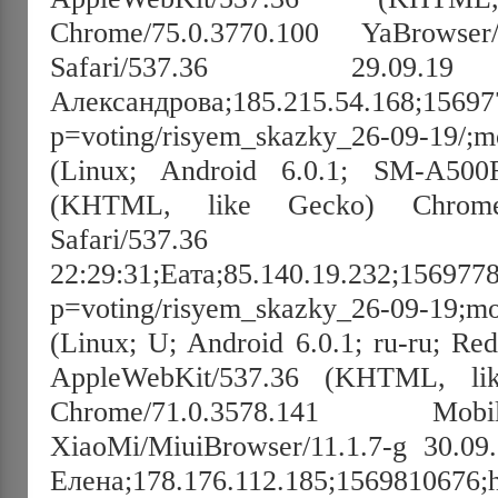
Chrome/75.0.3770.100 YaBrowser/
Safari/537.36 29.09.19
Александрова;185.215.54.168;1569777
p=voting/risyem_skazky_26-09-19/;mo
(Linux; Android 6.0.1; SM-A500F
(KHTML, like Gecko) Chrome/
Safari/537.36
22:29:31;Еата;85.140.19.232;15697781
p=voting/risyem_skazky_26-09-19;mo
(Linux; U; Android 6.0.1; ru-ru; 
AppleWebKit/537.36 (KHTML, lik
Chrome/71.0.3578.141 Mob
XiaoMi/MiuiBrowser/11.1.7-g 30.09
Елена;178.176.112.185;1569810676;ht