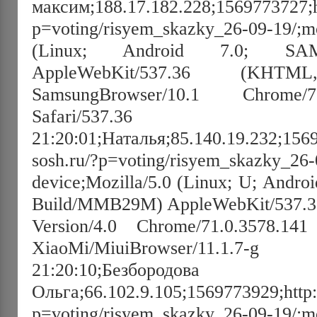
максим;188.17.182.228;1569773727;h
p=voting/risyem_skazky_26-09-19/;mo
(Linux; Android 7.0; SA
AppleWebKit/537.36 (KHT
SamsungBrowser/10.1 Chrome/
Safari/537.36
21:20:01;Наталья;85.140.19.232;156
sosh.ru/?p=voting/risyem_skazky_26-
device;Mozilla/5.0 (Linux; U; Androi
Build/MMB29M) AppleWebKit/537.3
Version/4.0 Chrome/71.0.3578.141
XiaoMi/MiuiBrowser/11
21:20:10;Безбородова
Ольга;66.102.9.105;1569773929;http:
p=voting/risyem_skazky_26-09-19/;mo