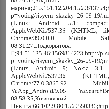
08:24:52;Боданина
марина;213.151.12.204;1569813754;h
p=voting/risyem_skazky_26-09-19/;mo
(Linux; Android 5.1; compac
AppleWebKit/537.36 (KHTML, lik
Chrome/39.0.0.0 Mobile Safa
08:31:27;Подк
Г;94.51.135.46;1569814223;http://p-s
p=voting/risyem_skazky_26-09-19/;mo
(Linux; Android 9; Nokia 3.1 Bu
AppleWebKit/537.36 (KHT
Chrome/77.0.3865.92 Mobi
YaApp_Android/9.05 YaSearchBr
08:58:35;Козловский
Никита;66.102.9.80;1569550386;http:/