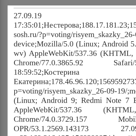
27.09.19
17:35:01;Нестерова;188.17.181.23;15
sosh.ru/?p=voting/risyem_skazky_26-
device;Mozilla/5.0 (Linux; Android 
wv) AppleWebKit/537.36 (KHTML, l
Chrome/77.0.3865.92 Safar
18:59:52;Костерина
Екатерина;178.46.96.120;1569592737;
p=voting/risyem_skazky_26-09-19/;mo
(Linux; Android 9; Redmi Note 7 
AppleWebKit/537.36 (KHT
Chrome/74.0.3729.157 Mob
OPR/53.1.2569.143173 27.