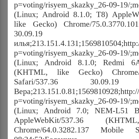
p=voting/risyem_skazky_26-09-19/;mo
(Linux; Android 8.1.0; T8) Apple
like Gecko) Chrome/75.0.3770.101
30.09.19 07:35
илья;213.151.4.131;1569810504;http:
p=voting/risyem_skazky_26-09-19/;mo
(Linux; Android 8.1.0; Redmi 6A
(KHTML, like Gecko) Chrome/7
Safari/537.36 30.09.19 0
Вера;213.151.0.81;1569810928;http:/
p=voting/risyem_skazky_26-09-19/;mo
(Linux; Android 7.0; NEM-L51 
AppleWebKit/537.36 (KHT
Chrome/64.0.3282.137 Mobile Sa