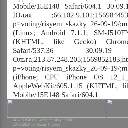
Mobile/15E148 Safari/604.1 30.09
Юлия ;66.102.9.101;1569844530;h
p=voting/risyem_skazky_26-09-19/;mo
(Linux; Android 7.1.1; SM-J510F
(KHTML, like Gecko) Chrome/
Safari/537.36 30.09.19 1
Ольга;213.87.248.205;1569852183;htt
p=voting/risyem_skazky_26-09-19/;mo
(iPhone; CPU iPhone OS 12_
AppleWebKit/605.1.15 (KHTML, lik
Mobile/15E148 Safari/604.1
MBOU PMO SO «Pyshminskaya SOSH»
2013-2025 | © Dmitry Grishko