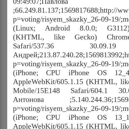
09:49:07;Павлов
;66.249.81.137;1569817688;http://ww
p=voting/risyem_skazky_26-09-19/;mo
(Linux; Android 8.0.0; G3112)
(KHTML, like Gecko) Chrome/
Safari/537.36 30.09.19 
Андрей;213.87.240.28;1569813992;ht
p=voting/risyem_skazky_26-09-19/;mo
(iPhone; CPU iPhone OS 12
AppleWebKit/605.1.15 (KHTML, like
Mobile/15E148 Safari/604.1 30.
Антонова ;5.140.244.36;15698084
p=voting/risyem_skazky_26-09-19/;mo
(iPhone; CPU iPhone OS 13
AppleWebKit/605.1.15 (KHTML, like