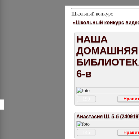
Школьный конкурс
«Школьный конкурс виде
НАША
ДОМАШНЯЯ
БИБЛИОТЕК
6-в
199
Нравит
!
Анастасия Ш. 5-б (240919
146
Нравит