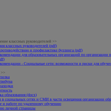
ение классных руководителей >>
рия классных руководителей (pdf)
противодействию и профилактике буллинга (pdf)
комендации для образовательных организаций по организации п
df)
комендации - Социальные сети: возможности и риски для обучени
 >>
опилка
трибуна
находки
отность
а образования (docx)
 в социальных сетях и СМИ в части освещения организации обр
 и работе по удаленному обучению
нию личной страницы