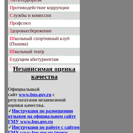
Противодействие коррупции
Службы и комиссии
Профсоюз
Здоровьесбережение
Школьный спортивный клуб
(Пышма)
Школьный театр
Будущим абитуриентам
Вопрос/ответ
Независимая оценка
качества
Официальный
сайт
www.bus.gov.ru
с
результатами независимой
оценки качества.
✓
Инструкция по размещению
отзывов на официальном сайте
ГМУ www.bus.gov.ru
✓
Инструкция по работе с сайтом
ГМУ www.bus.gov.ru (поиск