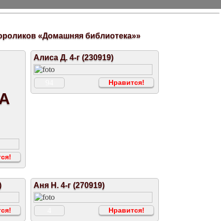
ороликов «Домашняя библиотека»»
Алиса Д. 4-г (230919)
94
Нравится!
А
ся!
)
Аня Н. 4-г (270919)
ся!
4
Нравится!