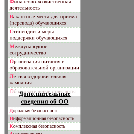
Финансово-хозяйственная
деятельность
Вакантные места для приема
(перевода) обучающихся
Стипендии и меры
поддержки обучающихся
Международное
сотрудничество
Организация питания в
образовательной организации
Летняя оздоровительная
кампания
Образовательные стандарты
Дополнительные
сведения об ОО
Дорожная безопасность
Информационная безопасность
Комплексная безопасность
Антитерроризм