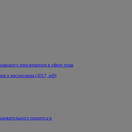
равового просвещения в сфере прав
я и воспитания (2017, pdf)
азовательного процесса в