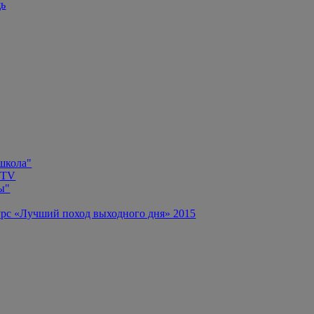
щь
 школа"
 TV
ы"
рс «Лучший поход выходного дня» 2015