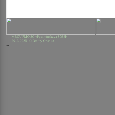
MBOU PMO SO «Pyshminskaya SOSH»
2013-2025 | © Dmitry Grishko
--