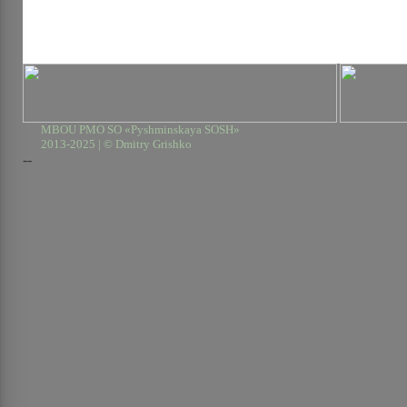
MBOU PMO SO «Pyshminskaya SOSH»
2013-2025 | © Dmitry Grishko
--