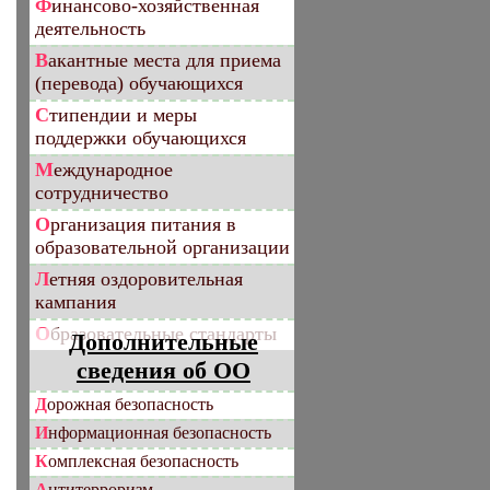
Финансово-хозяйственная
деятельность
Вакантные места для приема
(перевода) обучающихся
Стипендии и меры
поддержки обучающихся
Международное
сотрудничество
Организация питания в
образовательной организации
Летняя оздоровительная
кампания
Образовательные стандарты
Дополнительные
сведения об ОО
Дорожная безопасность
Информационная безопасность
Комплексная безопасность
Антитерроризм