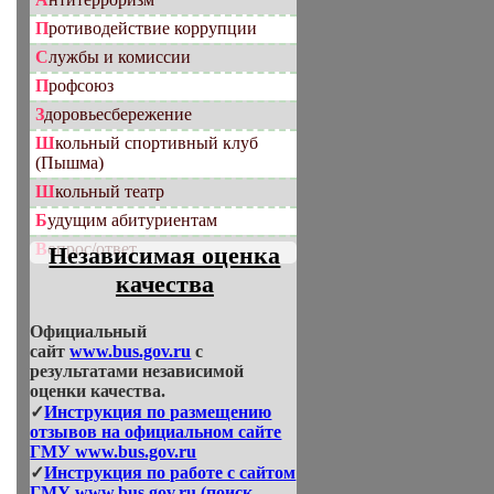
Противодействие коррупции
Службы и комиссии
Профсоюз
Здоровьесбережение
Школьный спортивный клуб
(Пышма)
Школьный театр
Будущим абитуриентам
Вопрос/ответ
Независимая оценка
качества
Официальный
сайт
www.bus.gov.ru
с
результатами независимой
оценки качества.
✓
Инструкция по размещению
отзывов на официальном сайте
ГМУ www.bus.gov.ru
✓
Инструкция по работе с сайтом
ГМУ www.bus.gov.ru (поиск