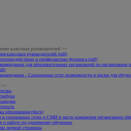
ение классных руководителей >>
рия классных руководителей (pdf)
противодействию и профилактике буллинга (pdf)
комендации для образовательных организаций по организации п
df)
комендации - Социальные сети: возможности и риски для обучени
 >>
опилка
трибуна
находки
отность
а образования (docx)
 в социальных сетях и СМИ в части освещения организации обр
 и работе по удаленному обучению
нию личной страницы