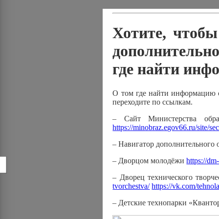
Хотите, чтобы
дополнительно
где найти инф
О том где найти информацию 
переходите по ссылкам.
– Сайт Министерства обра
https://minobraz.egov66.ru/site/se
– Навигатор дополнительного 
– Дворцом молодёжи
https://dm
!
– Дворец технического творч
tvorchestva/
https://vk.com/tehno
– Детские технопарки «Кванто