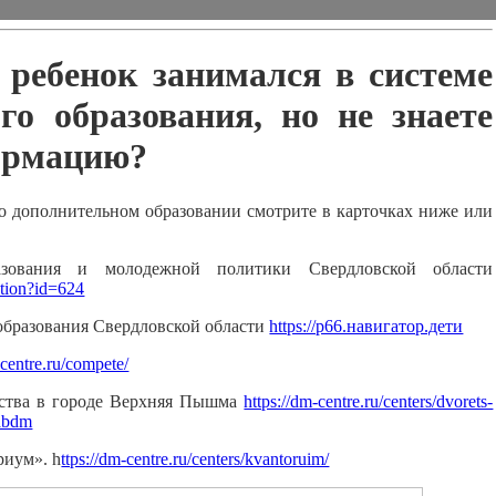
 ребенок занимался в системе
го образования, но не знаете
ормацию?
о дополнительном образовании смотрите в карточках ниже или
зования и молодежной политики Свердловской области
ction?id=624
образования Свердловской области
https://р66.навигатор.дети
-centre.ru/compete/
ества в городе Верхняя Пышма
https://dm-centre.ru/centers/dvorets-
labdm
риум». h
ttps://dm-centre.ru/centers/kvantoruim/