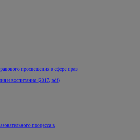
равового просвещения в сфере прав
я и воспитания (2017, pdf)
азовательного процесса в