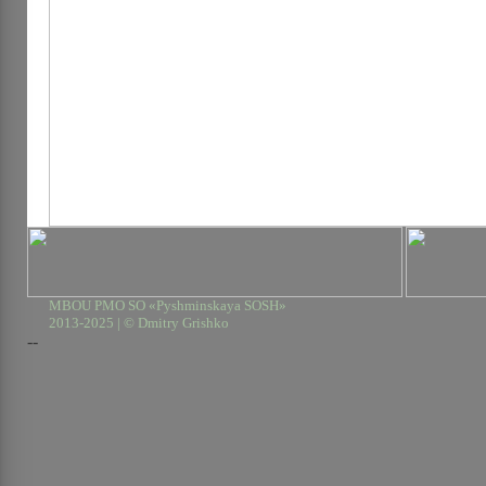
MBOU PMO SO «Pyshminskaya SOSH»
2013-2025 | © Dmitry Grishko
--