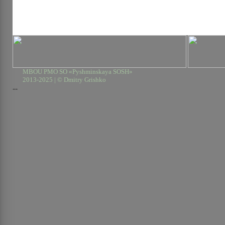
MBOU PMO SO «Pyshminskaya SOSH»
2013-2025 | © Dmitry Grishko
--