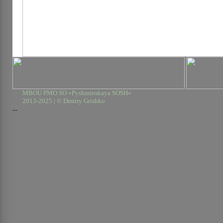
MBOU PMO SO «Pyshminskaya SOSH»
2013-2025 | © Dmitry Grishko
--