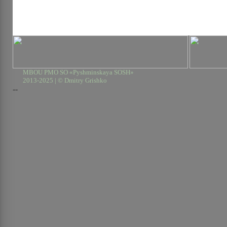
MBOU PMO SO «Pyshminskaya SOSH»
2013-2025 | © Dmitry Grishko
--