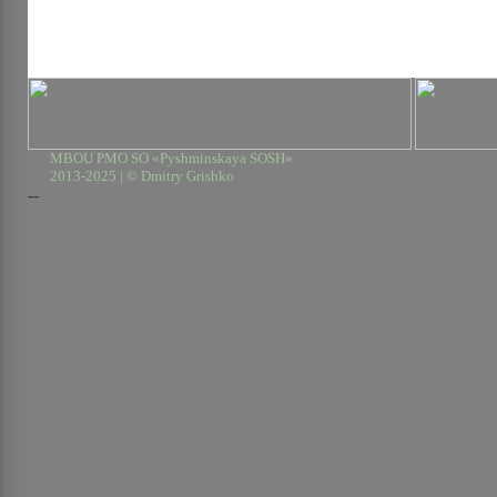
MBOU PMO SO «Pyshminskaya SOSH»
2013-2025 | © Dmitry Grishko
--