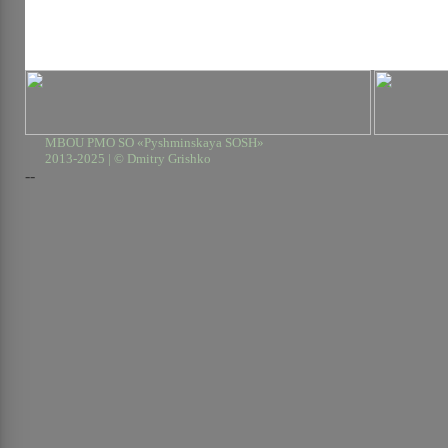
MBOU PMO SO «Pyshminskaya SOSH»
2013-2025 | © Dmitry Grishko
--