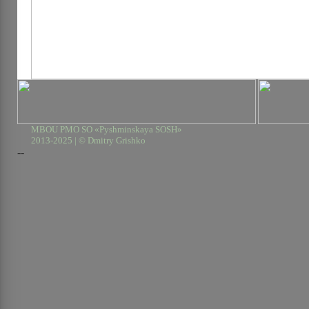
MBOU PMO SO «Pyshminskaya SOSH»
2013-2025 | © Dmitry Grishko
--