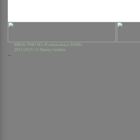
MBOU PMO SO «Pyshminskaya SOSH»
2013-2025 | © Dmitry Grishko
--