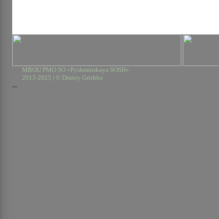
MBOU PMO SO «Pyshminskaya SOSH»
2013-2025 | © Dmitry Grishko
--