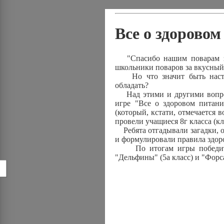
Все о здорово
"Спасибо нашим поварам за 
школьники поваров за вкусный
Но что значит быть насто
обладать?
Над этими и другими вопрос
игре "Все о здоровом питан
(который, кстати, отмечается 
провели учащиеся 8г класса (
Ребята отгадывали загадки, о
и формулировали правила здор
По итогам игры победителя
"Дельфины" (5а класс) и "Форса
!