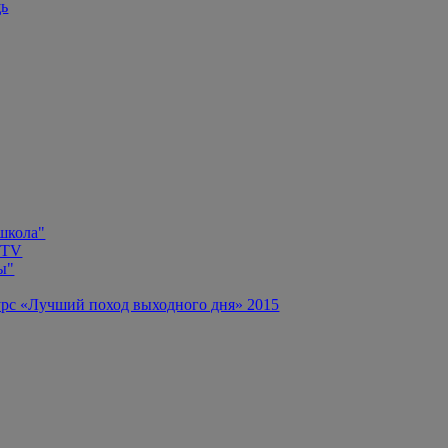
щь
 школа"
 TV
ы"
рс «Лучший поход выходного дня» 2015