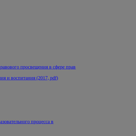
равового просвещения в сфере прав
я и воспитания (2017, pdf)
азовательного процесса в