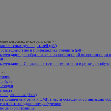
ение классных руководителей >>
рия классных руководителей (pdf)
противодействию и профилактике буллинга (pdf)
комендации для образовательных организаций по организации п
df)
комендации - Социальные сети: возможности и риски для обучени
 >>
опилка
трибуна
находки
отность
а образования (docx)
 в социальных сетях и СМИ в части освещения организации обр
 и работе по удаленному обучению
нию личной страницы