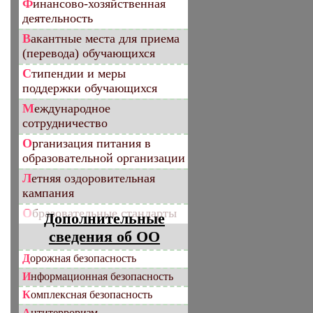
Финансово-хозяйственная
деятельность
Вакантные места для приема
(перевода) обучающихся
Стипендии и меры
поддержки обучающихся
Международное
сотрудничество
Организация питания в
образовательной организации
Летняя оздоровительная
кампания
Образовательные стандарты
Дополнительные
сведения об ОО
Дорожная безопасность
Информационная безопасность
Комплексная безопасность
Антитерроризм