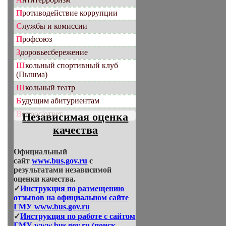
Противодействие коррупции
Службы и комиссии
Профсоюз
Здоровьесбережение
Школьный спортивный клуб
(Пышма)
Школьный театр
Будущим абитуриентам
Вопрос/ответ
Независимая оценка
качества
Официальный
сайт
www.bus.gov.ru
с
результатами независимой
оценки качества.
✓
Инструкция по размещению
отзывов на официальном сайте
ГМУ www.bus.gov.ru
✓
Инструкция по работе с сайтом
ГМУ www.bus.gov.ru (поиск