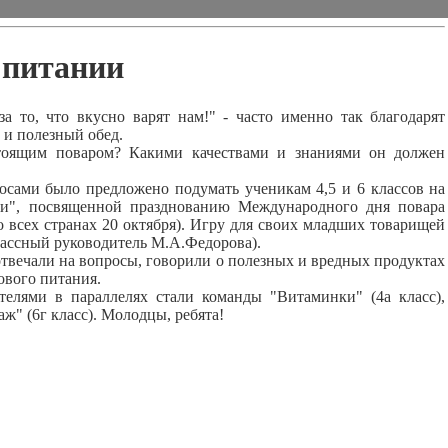
м питании
то, что вкусно варят нам!" - часто именно так благодарят
 и полезный обед.
ящим поваром? Какими качествами и знаниями он должен
ами было предложено подумать ученикам 4,5 и 6 классов на
ии", посвященной празднованию Международного дня повара
во всех странах 20 октября). Игру для своих младших товарищей
классный
руководитель М.А.Федорова).
твечали на вопросы, говорили о полезных и вредных продуктах
ового питания.
ми в параллелях стали команды "Витаминки" (4а класс),
ж" (6г класс). Молодцы, ребята!