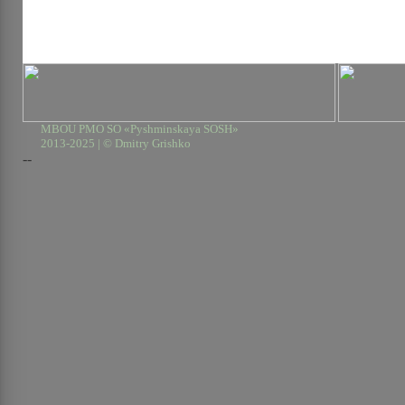
MBOU PMO SO «Pyshminskaya SOSH»
2013-2025 | © Dmitry Grishko
--