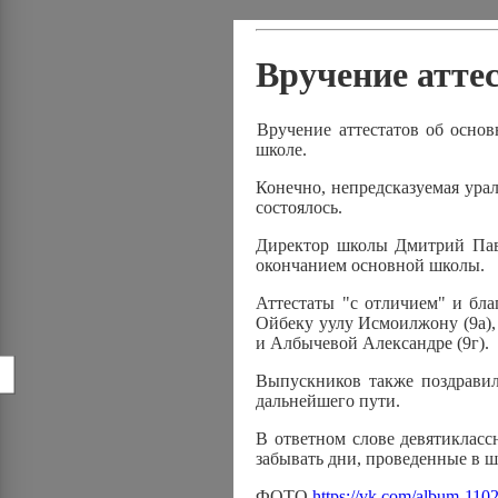
Вручение атте
Вручение аттестатов об осно
школе.
Конечно, непредсказуемая урал
состоялось.
Директор школы Дмитрий Пав
окончанием основной школы.
Аттестаты "с отличием" и бл
Ойбеку уулу Исмоилжону (9а),
и Албычевой Александре (9г).
!
Выпускников также поздравил
дальнейшего пути.
В ответном слове девятикласс
забывать дни, проведенные в ш
ФОТО
https://vk.com/album-11