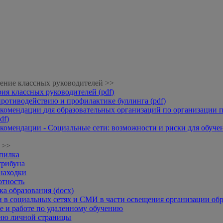
ение классных руководителей >>
рия классных руководителей (pdf)
противодействию и профилактике буллинга (pdf)
комендации для образовательных организаций по организации п
df)
комендации - Социальные сети: возможности и риски для обучени
 >>
опилка
трибуна
находки
отность
а образования (docx)
 в социальных сетях и СМИ в части освещения организации обр
 и работе по удаленному обучению
нию личной страницы