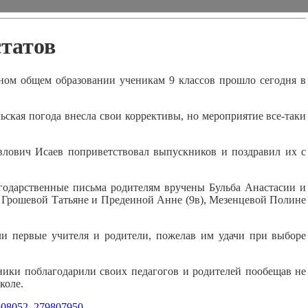
статов
вном общем образовании ученикам 9 классов прошло сегодня в
ьская погода внесла свои коррективы, но мероприятие все-таки
лович Исаев поприветствовал выпускников и поздравил их с
агодарственные письма родителям вручены Бульба Анастасии и
 Грошевой Татьяне и Предеиной Анне (9в), Мезенцевой Полине
и первые учителя и родители, пожелав им удачи при выборе
ники поблагодарили своих педагогов и родителей пообещав не
коле.
0208052_279807950