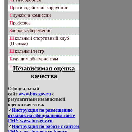
Противодействие коррупции
Службы и комиссии
Профсоюз
Здоровьесбережение
Школьный спортивный клуб
(Пышма)
Школьный театр
Будущим абитуриентам
Вопрос/ответ
Независимая оценка
качества
Официальный
сайт
www.bus.gov.ru
с
результатами независимой
оценки качества.
✓
Инструкция по размещению
отзывов на официальном сайте
ГМУ www.bus.gov.ru
✓
Инструкция по работе с сайтом
ГМУ www.bus.gov.ru (поиск