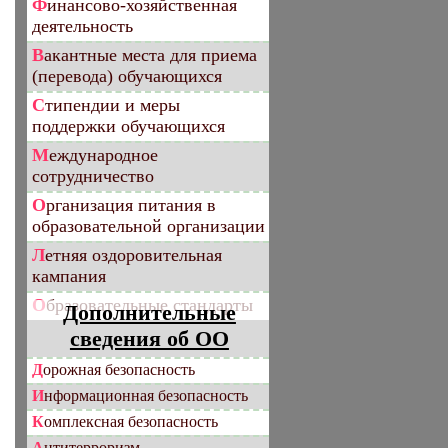
Финансово-хозяйственная
деятельность
Вакантные места для приема
(перевода) обучающихся
Стипендии и меры
поддержки обучающихся
Международное
сотрудничество
Организация питания в
образовательной организации
Летняя оздоровительная
кампания
Образовательные стандарты
Дополнительные
сведения об ОО
Дорожная безопасность
Информационная безопасность
Комплексная безопасность
Антитерроризм