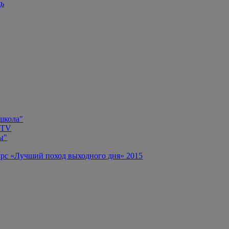
щь
 школа"
 TV
ы"
рс «Лучший поход выходного дня» 2015