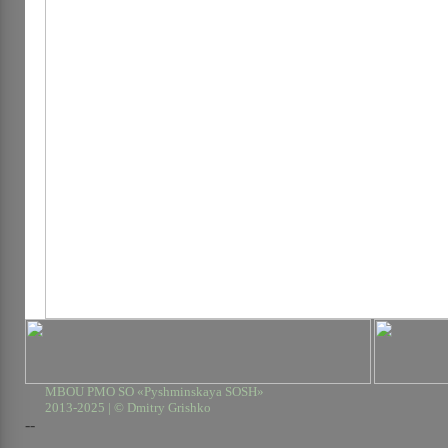
MBOU PMO SO «Pyshminskaya SOSH»
2013-2025 | © Dmitry Grishko
--