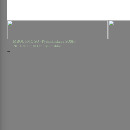
MBOU PMO SO «Pyshminskaya SOSH»
2013-2025 | © Dmitry Grishko
--