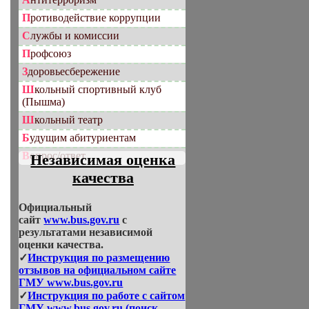
Противодействие коррупции
Службы и комиссии
Профсоюз
Здоровьесбережение
Школьный спортивный клуб
(Пышма)
Школьный театр
Будущим абитуриентам
Вопрос/ответ
Независимая оценка
качества
Официальный
сайт
www.bus.gov.ru
с
результатами независимой
оценки качества.
✓
Инструкция по размещению
отзывов на официальном сайте
ГМУ www.bus.gov.ru
✓
Инструкция по работе с сайтом
ГМУ www.bus.gov.ru (поиск