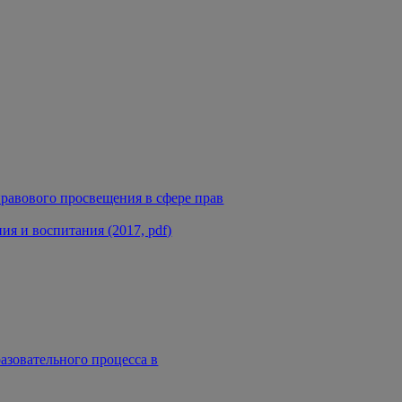
равового просвещения в сфере прав
я и воспитания (2017, pdf)
азовательного процесса в