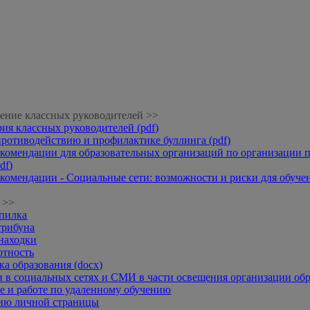
ение классных руководителей >>
рия классных руководителей (pdf)
противодействию и профилактике буллинга (pdf)
комендации для образовательных организаций по организации п
df)
комендации - Социальные сети: возможности и риски для обучени
 >>
опилка
трибуна
находки
отность
а образования (docx)
 в социальных сетях и СМИ в части освещения организации обр
 и работе по удаленному обучению
нию личной страницы