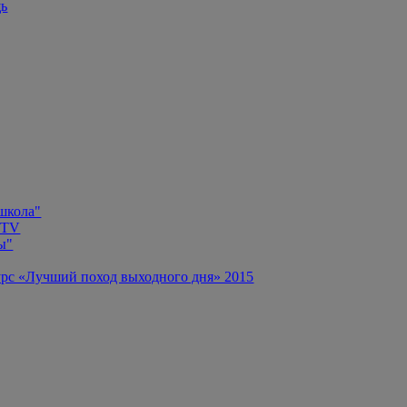
щь
 школа"
 TV
ы"
рс «Лучший поход выходного дня» 2015