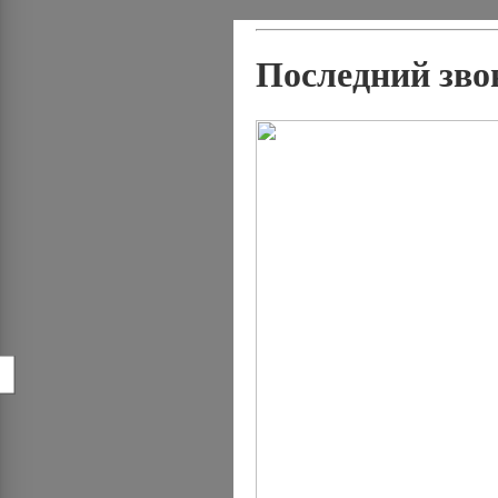
Последний звон
!