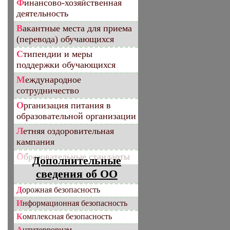
Финансово-хозяйственная
деятельность
Вакантные места для приема
(перевода) обучающихся
Стипендии и меры
поддержки обучающихся
Международное
сотрудничество
Организация питания в
образовательной организации
Летняя оздоровительная
кампания
Образовательные стандарты
Дополнительные
сведения об ОО
Дорожная безопасность
Информационная безопасность
Комплексная безопасность
Антитерроризм