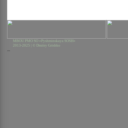
MBOU PMO SO «Pyshminskaya SOSH»
2013-2025 | © Dmitry Grishko
--