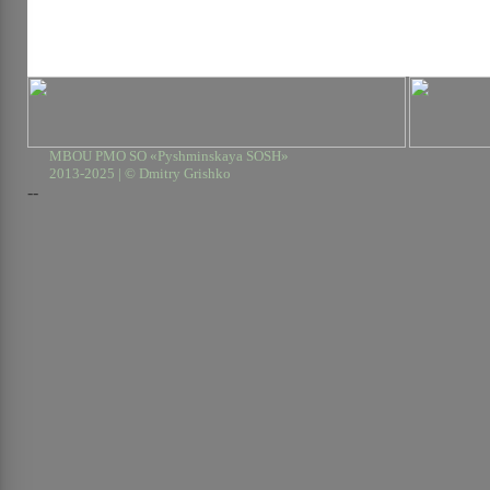
MBOU PMO SO «Pyshminskaya SOSH»
2013-2025 | © Dmitry Grishko
--