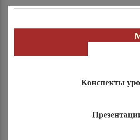
Матема
Конспекты ур
Презентаци