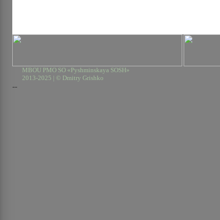
MBOU PMO SO «Pyshminskaya SOSH»
2013-2025 | © Dmitry Grishko
--