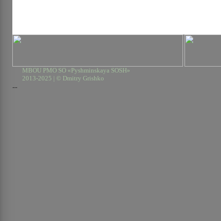
MBOU PMO SO «Pyshminskaya SOSH»
2013-2025 | © Dmitry Grishko
--