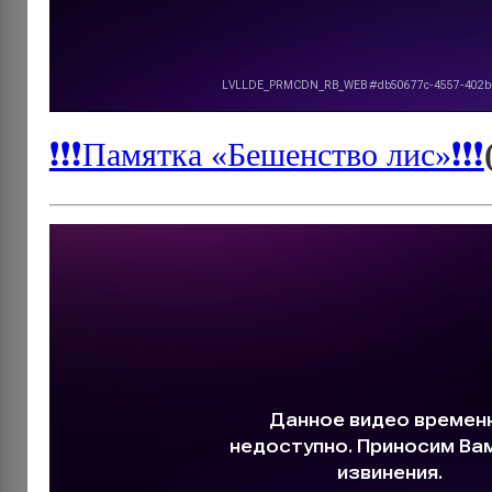
❗❗❗Памятка «Бешенство лис»❗❗❗