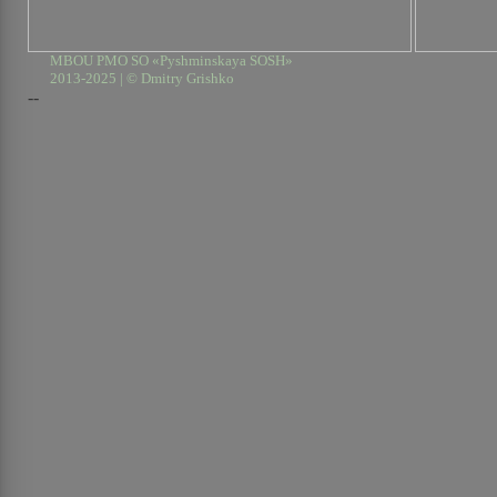
MBOU PMO SO «Pyshminskaya SOSH»
2013-2025 | © Dmitry Grishko
--