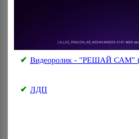
Видеоролик - "РЕШАЙ САМ" 
ЛДП