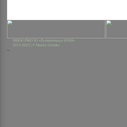
MBOU PMO SO «Pyshminskaya SOSH»
2013-2025 | © Dmitry Grishko
--