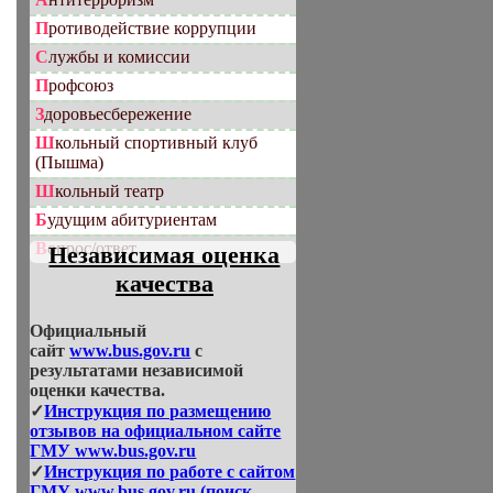
Противодействие коррупции
Службы и комиссии
Профсоюз
Здоровьесбережение
Школьный спортивный клуб
(Пышма)
Школьный театр
Будущим абитуриентам
Вопрос/ответ
Независимая оценка
качества
Официальный
сайт
www.bus.gov.ru
с
результатами независимой
оценки качества.
✓
Инструкция по размещению
отзывов на официальном сайте
ГМУ www.bus.gov.ru
✓
Инструкция по работе с сайтом
ГМУ www.bus.gov.ru (поиск