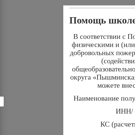
Помощь школ
В соответствии с П
физическими и (или
добровольных пожер
(содейств
общеобразовательн
округа «Пышминская
можете вне
Наименование пол
!
ИНН/ 
КС (расчет