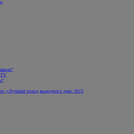
щь
 школа"
 TV
ы"
рс «Лучший поход выходного дня» 2015