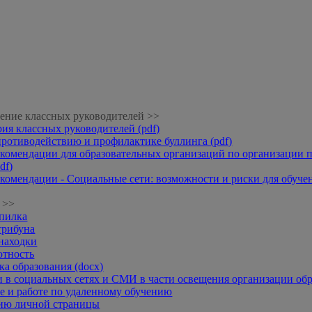
ение классных руководителей >>
рия классных руководителей (pdf)
противодействию и профилактике буллинга (pdf)
комендации для образовательных организаций по организации п
df)
комендации - Социальные сети: возможности и риски для обучени
 >>
опилка
трибуна
находки
отность
а образования (docx)
 в социальных сетях и СМИ в части освещения организации обр
 и работе по удаленному обучению
нию личной страницы