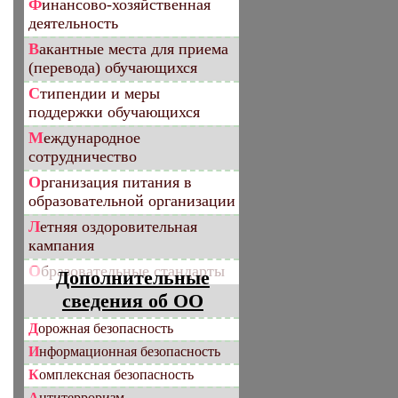
Финансово-хозяйственная
деятельность
Вакантные места для приема
(перевода) обучающихся
Стипендии и меры
поддержки обучающихся
Международное
сотрудничество
Организация питания в
образовательной организации
Летняя оздоровительная
кампания
Образовательные стандарты
Дополнительные
сведения об ОО
Дорожная безопасность
Информационная безопасность
Комплексная безопасность
Антитерроризм