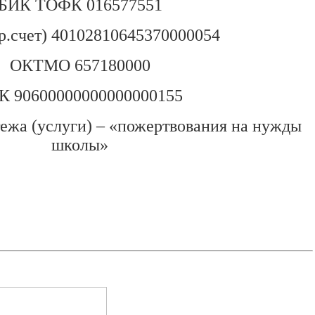
БИК ТОФК 016577551
р.счет) 40102810645370000054
ОКТМО 657180000
К 90600000000000000155
ежа (услуги) – «пожертвования на нужды
школы»