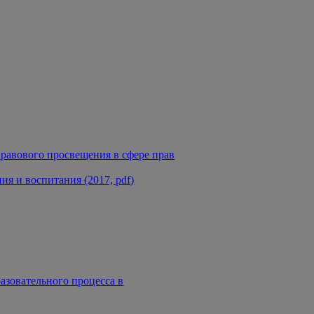
равового просвещения в сфере прав
я и воспитания (2017, pdf)
азовательного процесса в