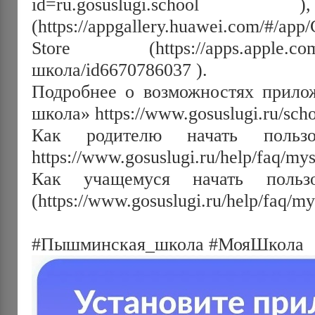
id=ru.gosuslugi.school
(https://appgallery.huawei.com/#/ap
Store (https://apps.apple.com/u
школа/id6670786037 ). 
Подробнее о возможностях прилож
школа» https://www.gosuslugi.ru/scho
Как родителю начать пользов
https://www.gosuslugi.ru/help/faq/my
Как учащемуся начать пользо
(https://www.gosuslugi.ru/help/faq/m
#Пышминская_школа #МояШкола